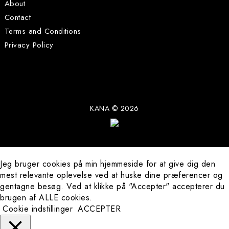
About
Contact
Terms and Conditions
Privacy Policy
KANA © 2026
Jeg bruger cookies på min hjemmeside for at give dig den
mest relevante oplevelse ved at huske dine præferencer og
Art Prints
gentagne besøg. Ved at klikke på "Accepter" accepterer du
brugen af ​​ALLE cookies.
Originals
Cookie indstillinger
ACCEPTER
About