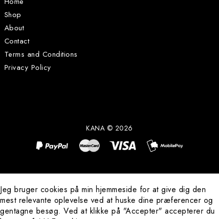
Home
Shop
About
Contact
Terms and Conditions
Privacy Policy
KANA © 2026
Jeg bruger cookies på min hjemmeside for at give dig den
mest relevante oplevelse ved at huske dine præferencer og
Pr
gentagne besøg. Ved at klikke på "Accepter" accepterer du