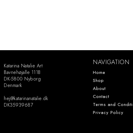
Art Prints
Originals
NAVIGATION
Katarina Natalie Art
About
Bavnehøjalle 111B
Home
DK-5800 Nyborg
Shop
Contact
Denmark
About
Privacy Policy
Contact
hej@katarinanatalie.dk
Terms and Conditions
Terms and Condit
DK35939687
Privacy Policy