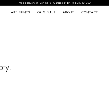
Free delivery in Denmark · Outside of DK: 8 EUR/10 USD
ART PRINTS
ORIGINALS
ABOUT
CONTACT
pty.