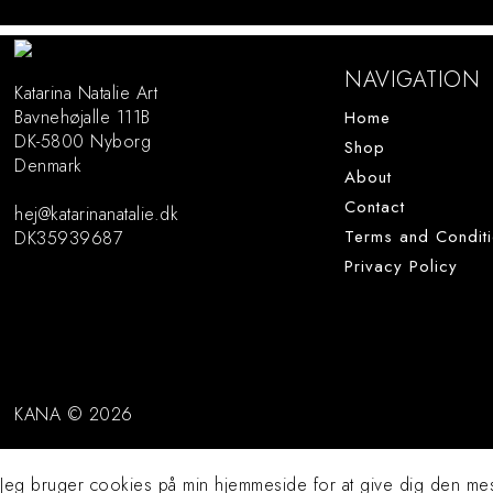
NAVIGATION
Katarina Natalie Art
Bavnehøjalle 111B
Home
DK-5800 Nyborg
Shop
Denmark
About
Contact
hej@katarinanatalie.dk
Terms and Condit
DK35939687
Privacy Policy
Art Prints
KANA © 2026
Originals
Jeg bruger cookies på min hjemmeside for at give dig den me
About