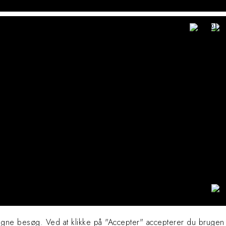
0
agne besøg. Ved at klikke på "Accepter" accepterer du brugen