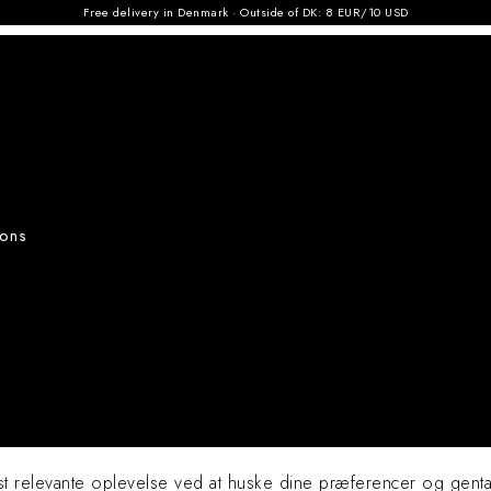
Free delivery in Denmark · Outside of DK: 8 EUR/10 USD
ART PRINTS
ORIGINALS
ABOUT
CONTACT
ions
st relevante oplevelse ved at huske dine præferencer og gent