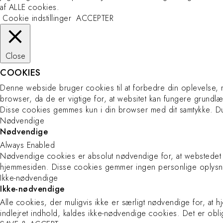
af ​​ALLE cookies.
Contact
Cookie indstillinger
ACCEPTER
Privacy Policy
Terms and Conditions
Close
COOKIES
Denne webside bruger cookies til at forbedre din oplevelse
browser, da de er vigtige for, at websitet kan fungere grund
Disse cookies gemmes kun i din browser med dit samtykke. Du 
Nødvendige
Nødvendige
Always Enabled
Nødvendige cookies er absolut nødvendige for, at webstedet 
hjemmesiden. Disse cookies gemmer ingen personlige oplysn
Ikke-nødvendige
Ikke-nødvendige
Alle cookies, der muligvis ikke er særligt nødvendige for, at 
indlejret indhold, kaldes ikke-nødvendige cookies. Det er obl